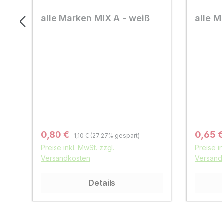
alle Marken MIX A - weiß
alle M
Regulärer Preis:
Verkaufspreis:
Verkau
0,80 €
0,65 
1,10 €
(27.27% gespart)
Preise inkl. MwSt. zzgl.
Preise i
Versandkosten
Versand
Details