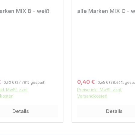
arken MIX B - weiß
alle Marken MIX C - 
Regulärer Preis:
Regulärer Preis:
fspreis:
Verkaufspreis:
€
0,40 €
0,90 €
(27.78% gespart)
0,65 €
(38.46% gespa
nkl. MwSt. zzgl.
Preise inkl. MwSt. zzgl.
kosten
Versandkosten
Details
Details