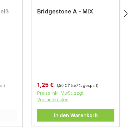
weiß
Bridgestone A - MIX
B
Regulärer Preis:
Verkaufspreis:
Ve
1,25 €
0
rt)
1,50 €
(16.67% gespart)
Preise inkl. MwSt. zzgl.
Pr
Versandkosten
Ve
In den Warenkorb