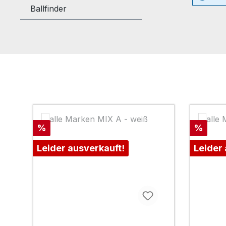
Ballfinder
Produktgalerie überspringen
Rabatt
Rabatt
%
%
Leider ausverkauft!
Leider