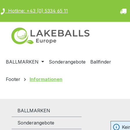
m Hauptinhalt springen
Zur Suche springen
Zur Hauptnavigation springen
Hotline: +43 (0) 5334 65 11
S
BALLMARKEN
Sonderangebote
Ballfinder
Footer
Informationen
BALLMARKEN
Sonderangebote
Kei