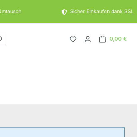
Umtausch
Sicher Einkaufen dank SSL
0,00 €
Ware