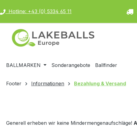
m Hauptinhalt springen
Zur Suche springen
Zur Hauptnavigation springen
Hotline: +43 (0) 5334 65 11
S
BALLMARKEN
Sonderangebote
Ballfinder
Footer
Informationen
Bezahlung & Versand
Generell erheben wir keine Mindermengenaufschläge!
A