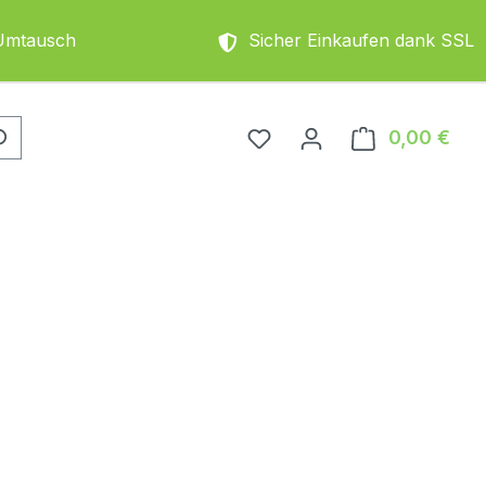
Umtausch
Sicher Einkaufen dank SSL
0,00 €
Ware