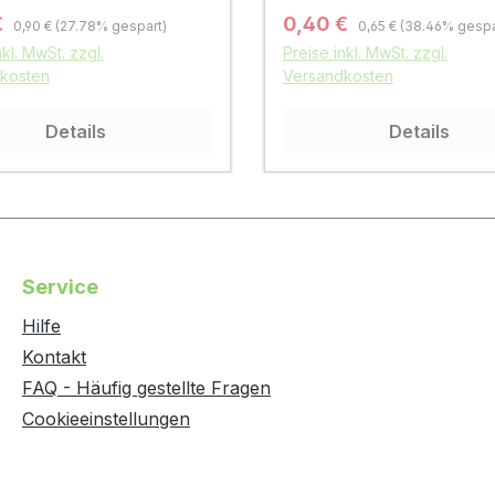
Regulärer Preis:
Regulärer Preis:
fspreis:
Verkaufspreis:
€
0,40 €
0,90 €
(27.78% gespart)
0,65 €
(38.46% gespa
nkl. MwSt. zzgl.
Preise inkl. MwSt. zzgl.
kosten
Versandkosten
Details
Details
Service
Hilfe
Kontakt
FAQ - Häufig gestellte Fragen
Cookieeinstellungen