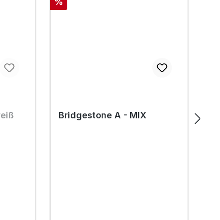
Rabatt
Ra
%
%
weiß
Bridgestone A - MIX
B