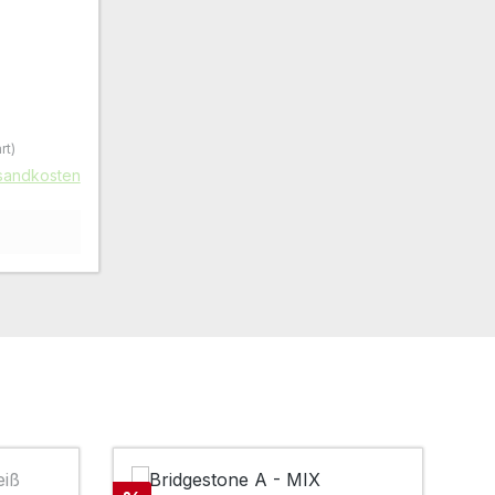
rt)
rsandkosten