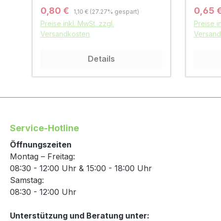
Regulärer Preis:
Verkaufspreis:
Verkau
0,80 €
0,65 
1,10 €
(27.27% gespart)
Preise inkl. MwSt. zzgl.
Preise i
Versandkosten
Versand
Details
Service-Hotline
Öffnungszeiten
Montag – Freitag:
08:30 - 12:00 Uhr & 15:00 - 18:00 Uhr
Samstag:
08:30 - 12:00 Uhr
Unterstützung und Beratung unter: