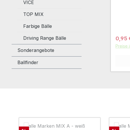
VICE
TOP MIX
Farbige Bälle
Driving Range Bälle
Verkau
0,95
Preise 
Sonderangebote
Ballfinder
Produktgalerie überspringen