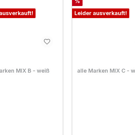
Rabatt
%
 ausverkauft!
Leider ausverkauft!
arken MIX B - weiß
alle Marken MIX C - 