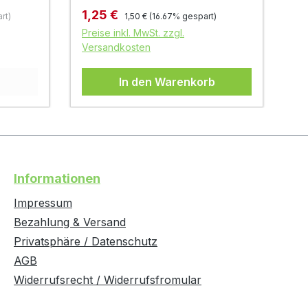
Regulärer Preis:
Verkaufspreis:
Ve
1,25 €
0
rt)
1,50 €
(16.67% gespart)
Preise inkl. MwSt. zzgl.
Pr
Versandkosten
Ve
In den Warenkorb
Informationen
Impressum
Bezahlung & Versand
Privatsphäre / Datenschutz
AGB
Widerrufsrecht / Widerrufsfromular