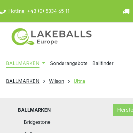
m Hauptinhalt springen
Zur Suche springen
Zur Hauptnavigation springen
Hotline: +43 (0) 5334 65 11
S
BALLMARKEN
Sonderangebote
Ballfinder
BALLMARKEN
Wilson
Ultra
Herste
BALLMARKEN
Bridgestone