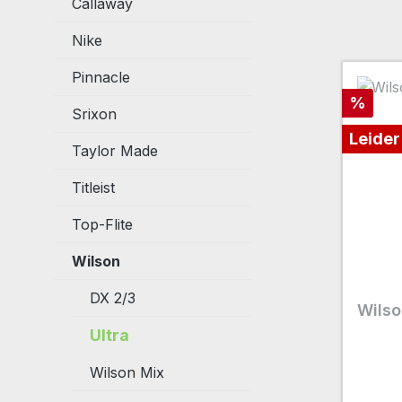
Callaway
Nike
Pinnacle
Rabatt
%
Srixon
Leider
Taylor Made
Titleist
Top-Flite
Wilson
DX 2/3
Wilso
Ultra
Wilson Mix