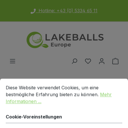
Zum Hauptinhalt springen
Hotline: +43 (0) 5334 65 11
Du hast 0 Produ
Ware
Cookie-Voreinstellungen
Diese Website verwendet Cookies, um eine bestmögliche E
BALLMARKEN
Titleist
NXT
Diese Website verwendet Cookies, um eine
bestmögliche Erfahrung bieten zu können.
Mehr
Informationen ...
Produkte filtern
Cookie-Voreinstellungen