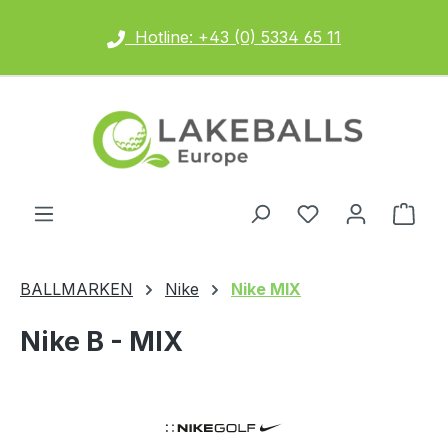
Zum Hauptinhalt springen
Hotline: +43 (0) 5334 65 11
Ware
BALLMARKEN
Nike
Nike MIX
Nike B - MIX