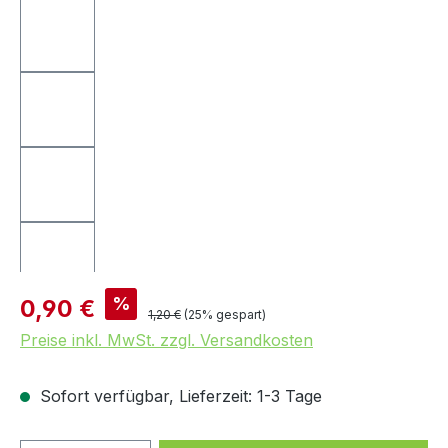
Verkaufspreis:
%
0,90 €
Regulärer Preis:
1,20 €
(25% gespart)
Preise inkl. MwSt. zzgl. Versandkosten
Sofort verfügbar, Lieferzeit: 1-3 Tage