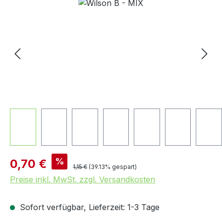
Bildergalerie überspringen
Verkaufspreis:
%
0,70 €
Regulärer Preis:
1,15 €
(39.13% gespart)
Preise inkl. MwSt. zzgl. Versandkosten
Sofort verfügbar, Lieferzeit: 1-3 Tage