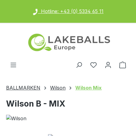
Zum Hauptinhalt springen
Hotline: +43 (0) 5334 65 11
Ware
BALLMARKEN
Wilson
Wilson Mix
Wilson B - MIX